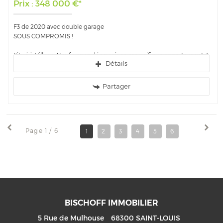
Prix : 348 000 €*
F3 de 2020 avec double garage
SOUS COMPROMIS !
Situé à Village-Neuf, venez découvrir ce magnifique appartement 3
Détails
pièces de 69 m2, niché au sein d'une petite copropriété de 9...
Partager
Page 1 / 6
1
2
3
4
5
6
BISCHOFF IMMOBILIER
5 Rue de Mulhouse
68300
SAINT-LOUIS