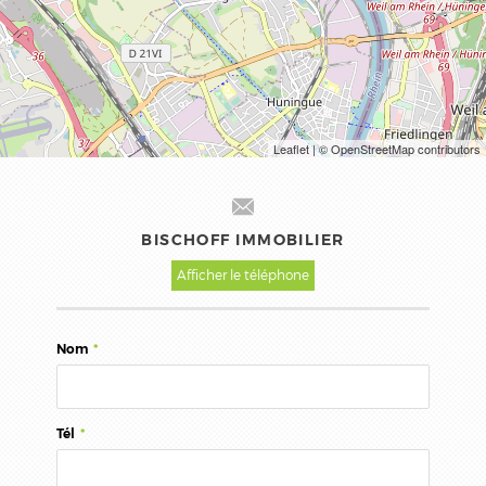
Leaflet
| © OpenStreetMap contributors
BISCHOFF IMMOBILIER
Afficher le téléphone
Nom
*
Tél
*