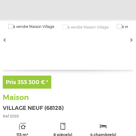
Prix
355 300 €
*
Maison
VILLAGE NEUF (68128)
Ref
2020
113 m²
6 pièce(s)
4 chambre(s)