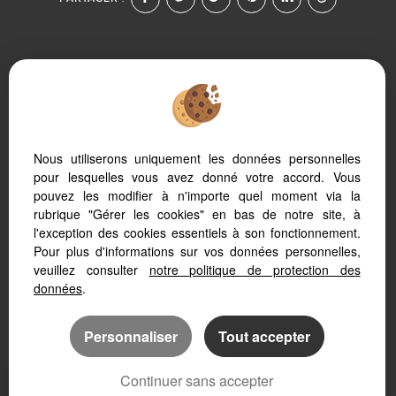
Afin de vous offrir un confort de lecture permanent, depuis
Nous utiliserons uniquement les données personnelles
votre PC, votre tablette ou votre smartphone, notre site
s’adapte automatiquement aux différents types d'écrans
pour lesquelles vous avez donné votre accord. Vous
pouvez les modifier à n'importe quel moment via la
rubrique "Gérer les cookies" en bas de notre site, à
l'exception des cookies essentiels à son fonctionnement.
Pour plus d'informations sur vos données personnelles,
Logiciel de transaction
veuillez consulter
notre politique de protection des
Création site immobilier
Référencement immobilier
données
.
Personnaliser
Tout accepter
Continuer sans accepter