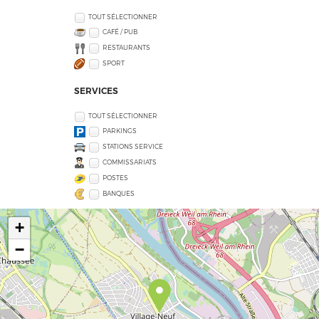
TOUT SÉLECTIONNER
CAFÉ / PUB
RESTAURANTS
SPORT
SERVICES
TOUT SÉLECTIONNER
PARKINGS
STATIONS SERVICE
COMMISSARIATS
POSTES
BANQUES
+
−