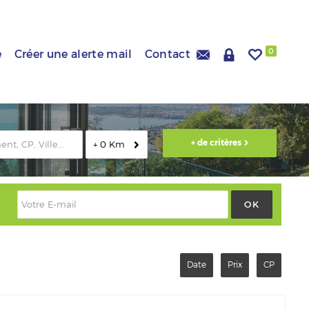
0
e
Créer une alerte mail
Contact
+ 0 Km
Date
Prix
CP