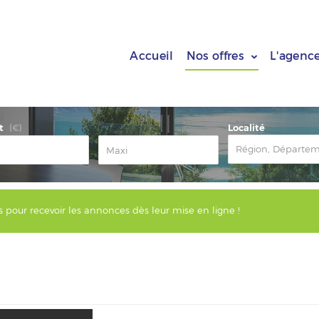
Accueil
Nos offres
L'agenc
t
Localité
(€)
s pour recevoir les annonces dès leur mise en ligne !