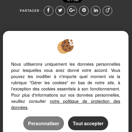
PARTAGER :
Afin de vous offrir un confort de lecture permanent, depuis
Nous utiliserons uniquement les données personnelles
votre PC, votre tablette ou votre smartphone, notre site
s’adapte automatiquement aux différents types d'écrans
pour lesquelles vous avez donné votre accord. Vous
pouvez les modifier à n'importe quel moment via la
rubrique "Gérer les cookies" en bas de notre site, à
l'exception des cookies essentiels à son fonctionnement.
Pour plus d'informations sur vos données personnelles,
Logiciel immobilier Adapt Immo
veuillez consulter
notre politique de protection des
Site internet immobilier
Référencement immobilier
données
.
Personnaliser
Tout accepter