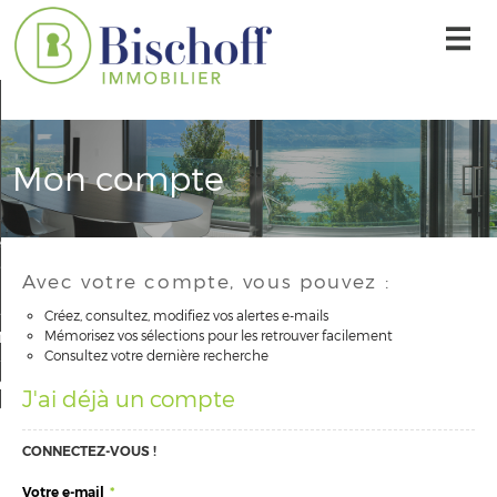
Accueil
Nos offres
Mon compte
L'agence
r une alerte mail
Avec votre compte, vous pouvez :
Contact
Créez, consultez, modifiez vos alertes e-mails
Mémorisez vos sélections pour les retrouver facilement
Mon compte
Consultez votre dernière recherche
 sélection
0
J'ai déjà un compte
CONNECTEZ-VOUS !
Votre e-mail
*