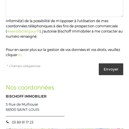
Informé(e) de la possibilité de m'opposer à l'utilisation de mes
coordonnées téléphoniques à des fins de prospection commerciale
(
www.bloctel.gouv.fr
), j'autorise Bischoff Immobilier à me contacter au
numéro renseigné.
Pour en savoir plus sur la gestion de vos données et vos droits, veuillez
cliquer
ici
.
*
Champs obligatoires
Nos coordonnées
BISCHOFF IMMOBILIER
5 Rue de Mulhouse
68300
SAINT-LOUIS
03 89 91 17 23