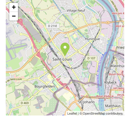
+
−
Leaflet
| © OpenStreetMap contributors