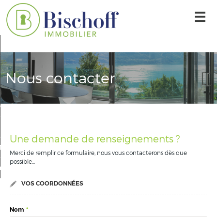
Accueil
Nos offres
Nous contacter
L'agence
r une alerte mail
Contact
Une demande de renseignements ?
Mon compte
Merci de remplir ce formulaire, nous vous contacterons dès que
possible...
 sélection
0
VOS COORDONNÉES
Nom
*