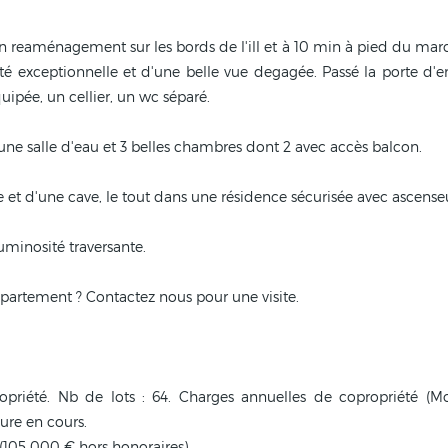
n reaménagement sur les bords de l'ill et à 10 min à pied du mar
té exceptionnelle et d'une belle vue degagée. Passé la porte d'
ipée, un cellier, un wc séparé.
 une salle d'eau et 3 belles chambres dont 2 avec accès balcon.
et d'une cave, le tout dans une résidence sécurisée avec ascense
uminosité traversante.
ppartement ? Contactez nous pour une visite.
ropriété. Nb de lots : 64. Charges annuelles de copropriété 
ure en cours.
 (105 000 € hors honoraires)