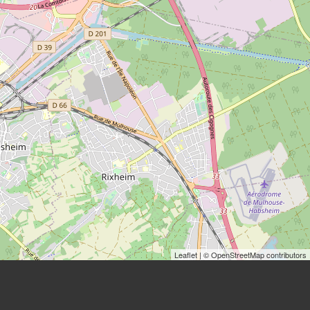
Leaflet
| © OpenStreetMap contributors