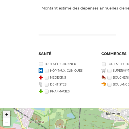
Montant estimé des dépenses annuelles d'éner
SANTÉ
COMMERCES
TOUT SÉLECTIONNER
TOUT SÉLECT
HÔPITAUX, CLINIQUES
SUPER/HY
MÉDECINS
BOUCHERI
DENTISTES
BOULANGE
PHARMACIES
+
−