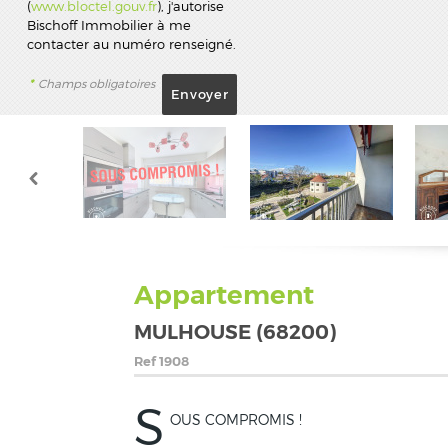
(
www.bloctel.gouv.fr
), j'autorise
Bischoff Immobilier à me
contacter au numéro renseigné.
*
Champs obligatoires
Appartement
MULHOUSE (68200)
Ref
1908
S
OUS COMPROMIS !