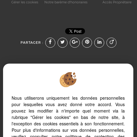
Gérer les cookies
Notre barème d'honoraires
Accès Propriétaire
PARTAGER :
Afin de vous offrir un confort de lecture permanent, depuis
Nous utiliserons uniquement les données personnelles
votre PC, votre tablette ou votre smartphone, notre site
s’adapte automatiquement aux différents types d'écrans
pour lesquelles vous avez donné votre accord. Vous
pouvez les modifier à n'importe quel moment via la
rubrique "Gérer les cookies" en bas de notre site, à
l'exception des cookies essentiels à son fonctionnement.
Pour plus d'informations sur vos données personnelles,
Logiciel de transaction
veuillez consulter
notre politique de protection des
Création site immobilier