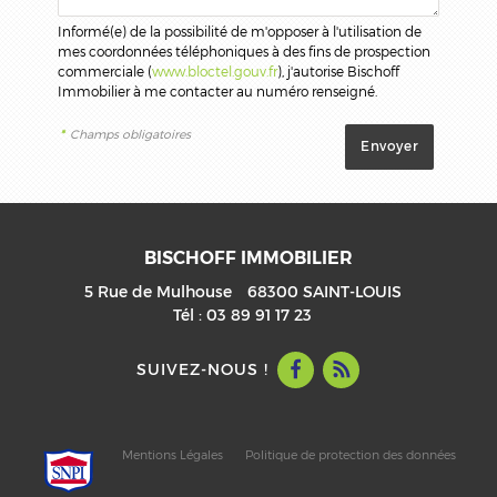
Informé(e) de la possibilité de m'opposer à l'utilisation de
mes coordonnées téléphoniques à des fins de prospection
commerciale (
www.bloctel.gouv.fr
), j'autorise Bischoff
Immobilier à me contacter au numéro renseigné.
*
Champs obligatoires
BISCHOFF IMMOBILIER
5 Rue de Mulhouse
68300
SAINT-LOUIS
Tél :
03 89 91 17 23
SUIVEZ-NOUS !
Mentions Légales
Politique de protection des données