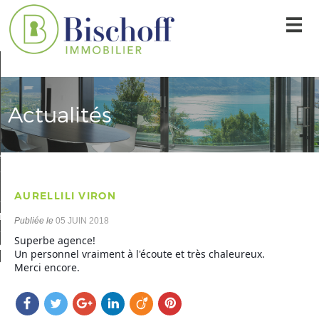
Accueil
Nos offres
Actualités
L'agence
r une alerte mail
Contact
AURELLILI VIRON
Mon compte
Publiée le
05 JUIN 2018
Superbe agence!
 sélection
0
Un personnel vraiment à l'écoute et très chaleureux.
Merci encore.