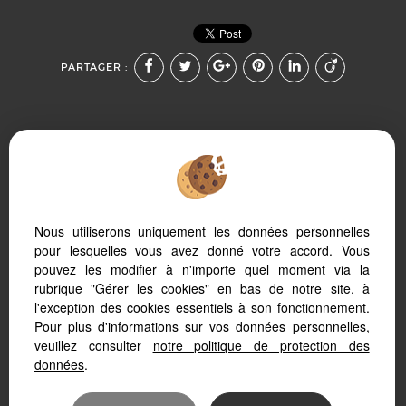
PARTAGER :
Afin de vous offrir un confort de lecture permanent, depuis
Nous utiliserons uniquement les données personnelles
votre PC, votre tablette ou votre smartphone, notre site
s’adapte automatiquement aux différents types d'écrans
pour lesquelles vous avez donné votre accord. Vous
pouvez les modifier à n'importe quel moment via la
rubrique "Gérer les cookies" en bas de notre site, à
l'exception des cookies essentiels à son fonctionnement.
Pour plus d'informations sur vos données personnelles,
Logiciel transaction
veuillez consulter
notre politique de protection des
Site internet immobilier
Référencement immobilier
données
.