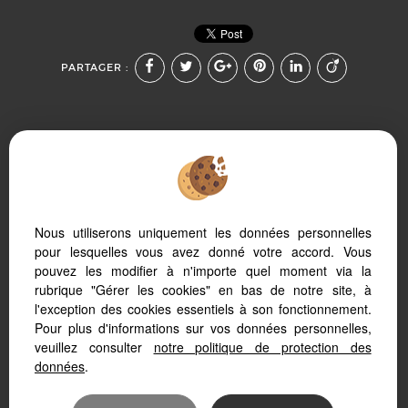
PARTAGER :
Afin de vous offrir un confort de lecture permanent, depuis
Nous utiliserons uniquement les données personnelles
votre PC, votre tablette ou votre smartphone, notre site
s’adapte automatiquement aux différents types d'écrans
pour lesquelles vous avez donné votre accord. Vous
pouvez les modifier à n'importe quel moment via la
rubrique "Gérer les cookies" en bas de notre site, à
l'exception des cookies essentiels à son fonctionnement.
Pour plus d'informations sur vos données personnelles,
Logiciel de transaction
veuillez consulter
notre politique de protection des
Création site internet immobilier
Référencement site immobilier
données
.