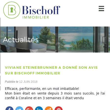
Accueil
Nos offres
Actualités
L'agence
r une alerte mail
Contact
VIVIANE STEINEBRUNNER A DONNÉ SON AVIS
SUR BISCHOFF IMMOBILIER
Mon compte
Publiée le
12 JUIN 2018
 sélection
0
Efficace, performante, en un mot imbattable!
Mon bien était en vente depuis 3 mois sans succès. Je l'ai
confié à Coraline et en 3 semaines il était vendu