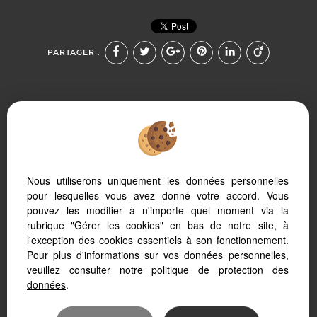
PARTAGER :
Afin de vous offrir un confort de lecture permanent, depuis
Nous utiliserons uniquement les données personnelles
votre PC, votre tablette ou votre smartphone, notre site
s’adapte automatiquement aux différents types d'écrans
pour lesquelles vous avez donné votre accord. Vous
pouvez les modifier à n'importe quel moment via la
rubrique "Gérer les cookies" en bas de notre site, à
l'exception des cookies essentiels à son fonctionnement.
Pour plus d'informations sur vos données personnelles,
Logiciel transaction
veuillez consulter
notre politique de protection des
Création site internet immobilier
Référencement site immobilier
données
.