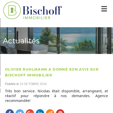
Accueil
Nos offres
Actualités
L'agence
r une alerte mail
Contact
OLIVIER RUHLMANN A DONNÉ SON AVIS SUR
BISCHOFF IMMOBILIER
Mon compte
Publiée le
15 OCTOBRE 2018
 sélection
0
Très bon service. Nicolas était disponible, arrangeant, et
réactif pour répondre à nos demandes. Agence
recommandée!