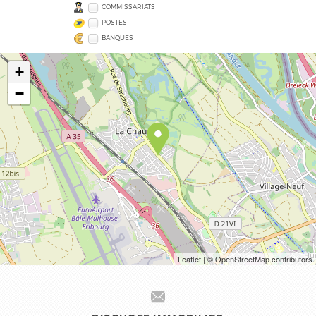
COMMISSARIATS
POSTES
BANQUES
+
−
Leaflet
| © OpenStreetMap contributors