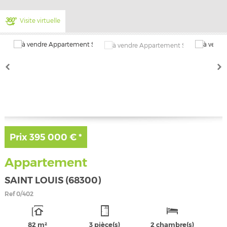
Visite virtuelle
Prix
395 000 €
*
Appartement
SAINT LOUIS (68300)
Ref
0/402
82 m²
3 pièce(s)
2 chambre(s)