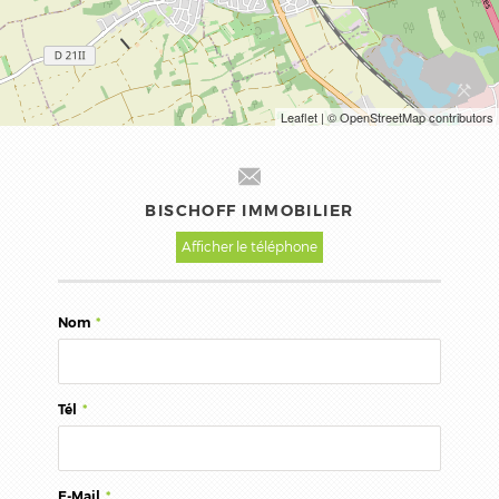
Leaflet
| © OpenStreetMap contributors
BISCHOFF IMMOBILIER
Afficher le téléphone
Nom
*
Tél
*
E-Mail
*