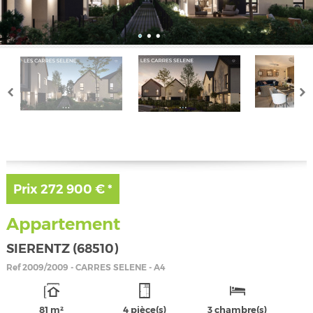
Prix
272 900 €
*
Appartement
SIERENTZ (68510)
Ref
2009/2009 - CARRES SELENE - A4
81 m²
4 pièce(s)
3 chambre(s)