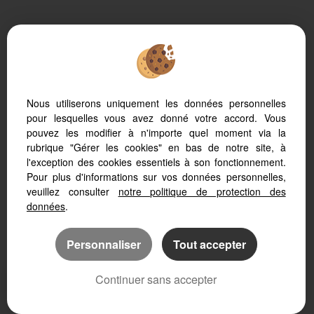
Afin de vous offrir un confort de lecture permanent, depuis
Nous utiliserons uniquement les données personnelles
votre PC, votre tablette ou votre smartphone, notre site
s’adapte automatiquement aux différents types d'écrans
pour lesquelles vous avez donné votre accord. Vous
pouvez les modifier à n'importe quel moment via la
rubrique "Gérer les cookies" en bas de notre site, à
l'exception des cookies essentiels à son fonctionnement.
Pour plus d'informations sur vos données personnelles,
Logiciel transaction
veuillez consulter
notre politique de protection des
Création site immobilier
Référencement site immobilier
données
.
Personnaliser
Tout accepter
Continuer sans accepter