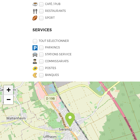
CAFÉ / PUB
RESTAURANTS
SPORT
SERVICES
TOUT SÉLECTIONNER
PARKINGS
STATIONS SERVICE
COMMISSARIATS
POSTES
BANQUES
+
−