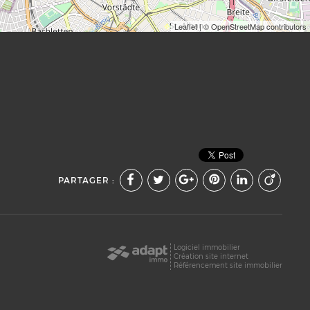
Leaflet
| © OpenStreetMap contributors
PARTAGER :
Logiciel immobilier
Création site internet
Référencement site immobilier