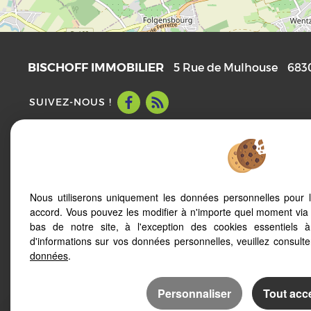
BISCHOFF IMMOBILIER
5 Rue de Mulhouse
683
SUIVEZ-NOUS !
Mentions Légales
Politique de protection des données
Notre barème d'honoraires
Accès Propriétaire
Nous utiliserons uniquement les données personnelles pour 
accord. Vous pouvez les modifier à n'importe quel moment via 
bas de notre site, à l'exception des cookies essentiels 
d'informations sur vos données personnelles, veuillez consult
Afin de vous offrir un confort de lecture permanent,
données
.
votre smartphone, notre site s’adapte automatique
d'écrans
Personnaliser
Tout acc