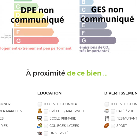
de ce bien ...
À proximité
EDUCATION
DIVERTISSEME
IONNER
TOUT SÉLECTIONNER
TOUT SÉLECTIO
PER MARCHÉS
CRÈCHES, MATERNELLE
CAFÉ / PUB
ES
ECOLE PRIMAIRE
RESTAURANT
RIES
COLLÈGES, LYCÉES
SPORT
UNIVERSITÉ