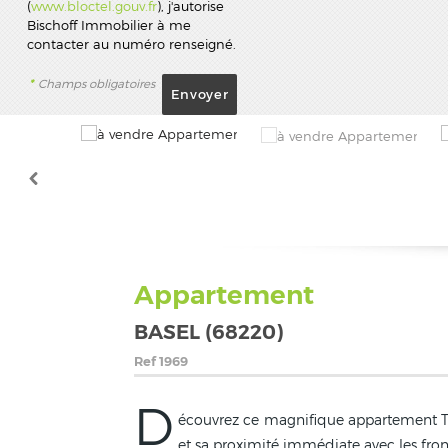
(
www.bloctel.gouv.fr
), j'autorise
Bischoff Immobilier à me
contacter au numéro renseigné.
*
Champs obligatoires
Appartement
BASEL (68220)
Ref
1969
D
écouvrez ce magnifique appartement T3
et sa proximité immédiate avec les fron