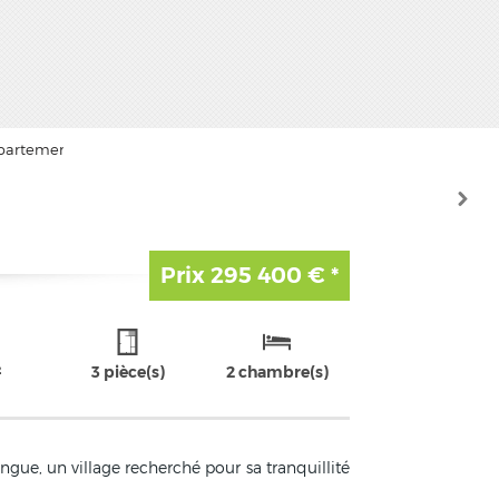
Prix
295 400 €
*
²
3 pièce(s)
2 chambre(s)
ue, un village recherché pour sa tranquillité