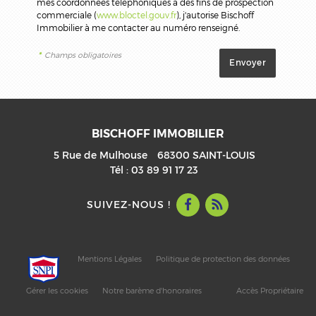
mes coordonnées téléphoniques à des fins de prospection
commerciale (
www.bloctel.gouv.fr
), j'autorise Bischoff
Immobilier à me contacter au numéro renseigné.
*
Champs obligatoires
BISCHOFF IMMOBILIER
5 Rue de Mulhouse
68300
SAINT-LOUIS
Tél :
03 89 91 17 23
SUIVEZ-NOUS !
Mentions Légales
Politique de protection des données
Gérer les cookies
Notre barème d'honoraires
Accès Propriétaire