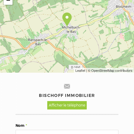
−
Leaflet
| © OpenStreetMap contributors
BISCHOFF IMMOBILIER
Afficher le téléphone
Nom
*