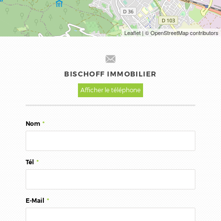
Leaflet
| © OpenStreetMap contributors
BISCHOFF IMMOBILIER
Afficher le téléphone
Nom
*
Tél
*
E-Mail
*