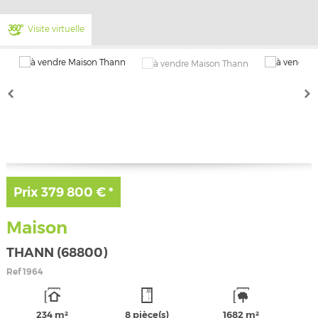
Visite virtuelle
Prix
379 800 €
*
Maison
THANN (68800)
Ref
1964
234 m²
8 pièce(s)
1682 m²