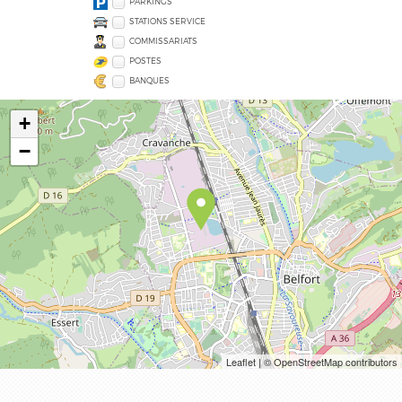
PARKINGS
STATIONS SERVICE
COMMISSARIATS
POSTES
BANQUES
+
−
Leaflet
| © OpenStreetMap contributors