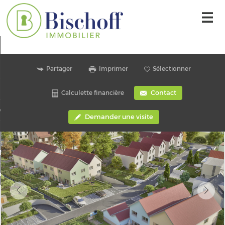
Accueil
Nos offres
Partager
Imprimer
Sélectionner
L'agence
Contact
Calculette financière
r une alerte mail
Demander une visite
Contact
Mon compte
 sélection
0