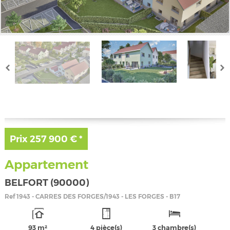
Prix
257 900 €
*
Appartement
BELFORT (90000)
Ref
1943 - CARRES DES FORGES/1943 - LES FORGES - B17
93 m²
4 pièce(s)
3 chambre(s)