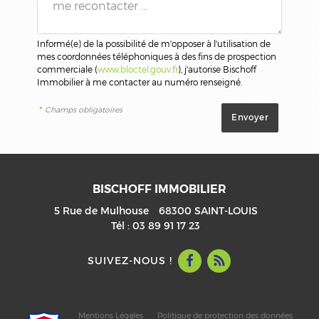
Informé(e) de la possibilité de m'opposer à l'utilisation de
mes coordonnées téléphoniques à des fins de prospection
commerciale (
www.bloctel.gouv.fr
), j'autorise Bischoff
Immobilier à me contacter au numéro renseigné.
*
Champs obligatoires
BISCHOFF IMMOBILIER
5 Rue de Mulhouse
68300
SAINT-LOUIS
Tél :
03 89 91 17 23
SUIVEZ-NOUS !
Mentions Légales
Politique de protection des données