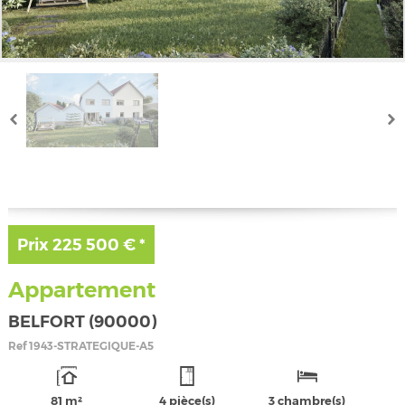
Prix
225 500 €
*
Appartement
BELFORT (90000)
Ref
1943-STRATEGIQUE-A5
81 m²
4 pièce(s)
3 chambre(s)