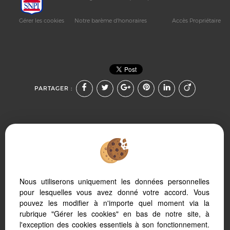
Gérer les cookies
Notre barème d'honoraires
Accès Propriétaire
PARTAGER :
Afin de vous offrir un confort de lecture permanent, depuis
Nous utiliserons uniquement les données personnelles
votre PC, votre tablette ou votre smartphone, notre site
s’adapte automatiquement aux différents types d'écrans
pour lesquelles vous avez donné votre accord. Vous
pouvez les modifier à n'importe quel moment via la
rubrique "Gérer les cookies" en bas de notre site, à
l'exception des cookies essentiels à son fonctionnement.