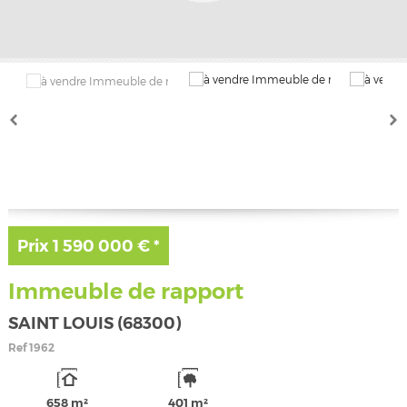
Prix
1 590 000 €
*
Immeuble de rapport
SAINT LOUIS (68300)
Ref
1962
658 m²
401 m²