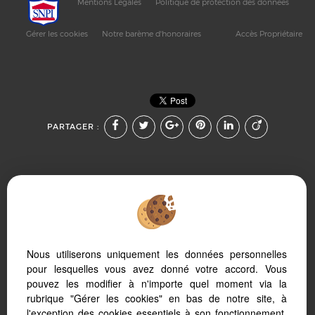
Mentions Légales
Politique de protection des données
Gérer les cookies
Notre barème d'honoraires
Accès Propriétaire
PARTAGER :
Afin de vous offrir un confort de lecture permanent, depuis
Nous utiliserons uniquement les données personnelles
votre PC, votre tablette ou votre smartphone, notre site
s’adapte automatiquement aux différents types d'écrans
pour lesquelles vous avez donné votre accord. Vous
pouvez les modifier à n'importe quel moment via la
rubrique "Gérer les cookies" en bas de notre site, à
l'exception des cookies essentiels à son fonctionnement.