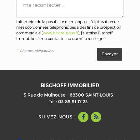
Informé(e) de la possibilité de m'opposer à l'utilisation de
mes coordonnées téléphoniques à des fins de prospection
commerciale (
www.bloctel.gouv.fr
), j'autorise Bischoff
Immobilier à me contacter au numéro renseigné.
*
Champs obligatoires
BISCHOFF IMMOBILIER
5 Rue de Mulhouse
68300
SAINT-LOUIS
Tél :
03 89 91 17 23
SUIVEZ-NOUS !