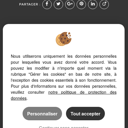
PARTAGER :
Afin de vous offrir un confort de lecture permanent, depuis
Nous utiliserons uniquement les données personnelles
votre PC, votre tablette ou votre smartphone, notre site
s’adapte automatiquement aux différents types d'écrans
pour lesquelles vous avez donné votre accord. Vous
pouvez les modifier à n'importe quel moment via la
rubrique "Gérer les cookies" en bas de notre site, à
l'exception des cookies essentiels à son fonctionnement.
Pour plus d'informations sur vos données personnelles,
Logiciel immobilier
veuillez consulter
notre politique de protection des
Création site internet immobilier
Référencement immobilier
données
.
Personnaliser
Tout accepter
Continuer sans accepter