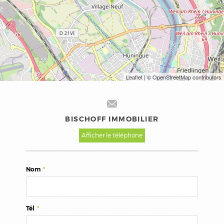
Leaflet
| © OpenStreetMap contributors
BISCHOFF IMMOBILIER
Afficher le téléphone
Nom
*
Tél
*