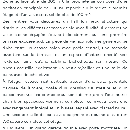
D'une surface utile de 300 m², la propriété se compose d’une
habitation principale de 200 m² répartie sur le rdc et le premier
étage et d'un vaste sous-sol de plus de 100 m2
Dès l'entrée, vous découvrez un hall lumineux, structuré qui
distribue les différents espaces de vie avec fluidité. Il dessert une
vaste cuisine équipée s'ouvrant directement sur une première
terrasse exposée sud. La pièce de vie, aux volumes généreux, se
divise entre un espace salon avec poêle central, une seconde
ouverture sur la terrasse, et un espace dînatoire orienté vers
l'extérieur ainsi qu’une sublime bibliothèque sur mesure. Ce
niveau accueille également un vestiaire/cellier et une salle de
bains avec douche et wc.
À l'étage, l'espace nuit s'articule autour d'une suite parentale
baignée de lumière, dotée d'un dressing sur mesure et d’un
balcon avec vue panoramique sur son sublime jardin. Deux autres
chambres spacieuses viennent compléter ce niveau, dont une
avec rangement intégré et un bureau séparé avec placard mural.
Une seconde salle de bain avec baignoire et douche ainsi qu'un
WC séparé complète cet étage.
Au sous-sol : un grand garage double avec porte motorisée, un