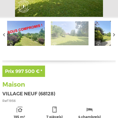
Prix
997 500 €
*
Maison
VILLAGE NEUF (68128)
Ref
1956
195 m²
7 pièce(s)
4 chambre(s)