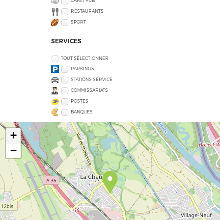
CAFÉ / PUB
RESTAURANTS
SPORT
SERVICES
TOUT SÉLECTIONNER
PARKINGS
STATIONS SERVICE
COMMISSARIATS
POSTES
BANQUES
+
−