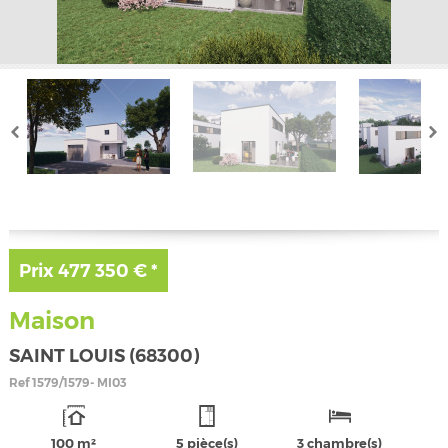
Prix
477 350 €
*
Maison
SAINT LOUIS (68300)
Ref
1579/1579- MI03
100 m²
5 pièce(s)
3 chambre(s)