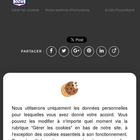
Gérer les cookies
Notre barème d'honoraires
Accès Propriétaire
PARTAGER :
Afin de vous offrir un confort de lecture permanent, depuis
Nous utiliserons uniquement les données personnelles
votre PC, votre tablette ou votre smartphone, notre site
s’adapte automatiquement aux différents types d'écrans
pour lesquelles vous avez donné votre accord. Vous
pouvez les modifier à n'importe quel moment via la
rubrique "Gérer les cookies" en bas de notre site, à
l'exception des cookies essentiels à son fonctionnement.