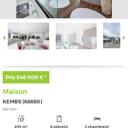
Prix
546 000 €
*
Maison
KEMBS (68680)
Ref
1910
205 m²
6 pièce(s)
3 chambre(s)