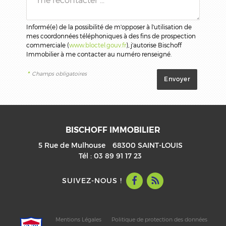
Informé(e) de la possibilité de m'opposer à l'utilisation de
mes coordonnées téléphoniques à des fins de prospection
commerciale (
www.bloctel.gouv.fr
), j'autorise Bischoff
Immobilier à me contacter au numéro renseigné.
*
Champs obligatoires
BISCHOFF IMMOBILIER
5 Rue de Mulhouse
68300
SAINT-LOUIS
Tél :
03 89 91 17 23
SUIVEZ-NOUS !
Mentions Légales
Politique de protection des données